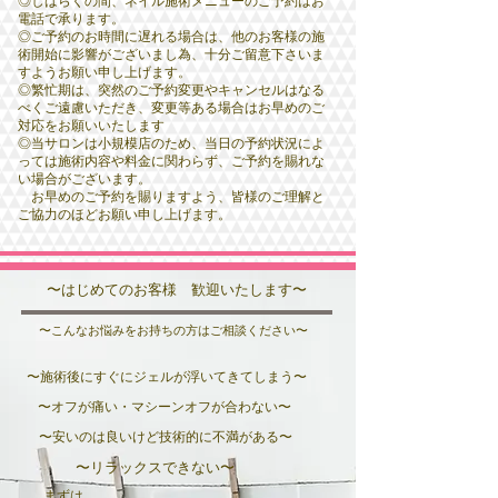
◎しばらくの間、ネイル施術メニューのご予約はお
電話で承ります。
◎ご予約のお時間に遅れる場合は、他のお客様の施
術開始に影響がございまし為、十分ご留意下さいま
すようお願い申し上げます。
◎繁忙期は、突然のご予約変更やキャンセルはなる
べくご遠慮いただき、変更等ある場合はお早めのご
対応をお願いいたします
​◎当サロンは小規模店のため、当日の予約状況によ
っては施術内容や料金に関わらず、ご予約を賜れな
い場合がございます。
​ お早めのご予約を賜りますよう、皆様のご理解と
ご協力のほどお願い申し上げます。
〜はじめてのお客様 歓迎いたします〜
〜こんなお悩みをお持ちの方はご相談ください〜
〜施術後にすぐにジェルが浮いてきてしまう〜
〜オフが痛い・マシーンオフが合わない〜
〜安いのは良いけど技術的に不満がある〜
〜リラックスできない〜
まずは、