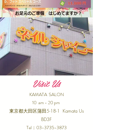
Visit Us
KAMATA SALON
10 am - 20 pm
東京都大田区蒲田5-18-1 Kamata Us
BD3F
Tel：03-3735-3873