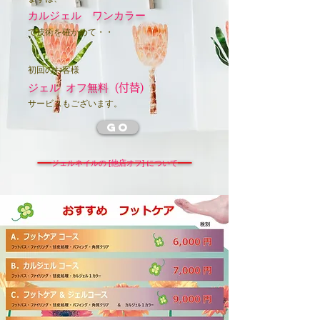
カルジェル ワンカラー
​で技術を確かめて・・
初回のお客様
ジェル オフ無料
(付替)
​サービスもございます。
GO
ジェルネイルの [他店オフ] について