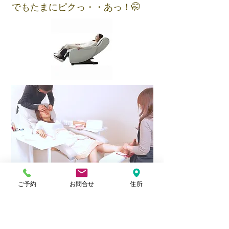
​でもたまにピクっ・・あっ！🤭
ご予約
お問合せ
住所