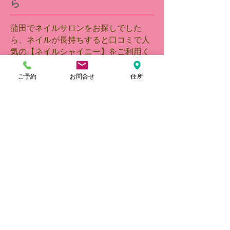
ら
蒲田でネイルサロンをお探しでした
ら、ネイルが長持ちすると口コミで人
気の【ネイルシャイニー】をご利用く
ださい。自爪に優しいカルジェルを使
用している【ネイルシャイニー】は、
ご予約
お問合せ
住所
自爪へのダメージが気になる方や爪が
薄い方にもおすすめのサロンです。ナ
チュラルなアート系デザインから立体
感のあるアート、持ち込みデザインま
で、どんなデザインにも対応致しま
す。また、ジェルの他にもアクリルを
使用したスカルプチュアや自爪への特
別ケア、フットケアなどのメニューも
ご用意しています。高いネイル技術を
ご体感しながら、気さくな雰囲気をお
愉しみください。