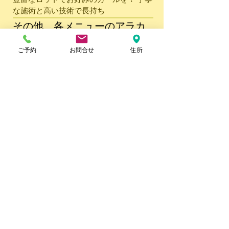
な施術と高い技術で長持ち
その他 各メニューのアラカ
ルト
ご予約
お問合せ
住所
ケア・ファイル・ハンドトリートメン
ト・カラー・ポリッシュ・角質ケア・ペ
ディキュアなど...
1,000円〜
ハンドメニュー、フットメニューともに
単品アラカルトのメニューをご用意して
います。詳しくは店頭へお問い合わせく
ださい。
＊尚、フットメニューの場合は単メ
ニューの場合は別途フットバスの料金５００円
を賜ります。
ご予約はこちら