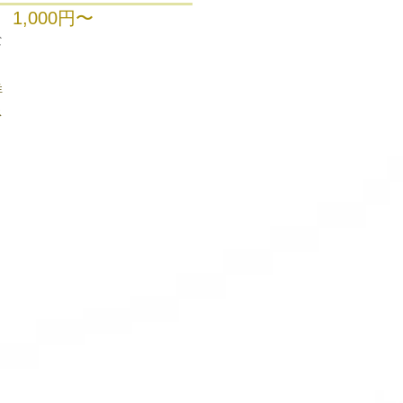
1,000円〜
な
詳
ス