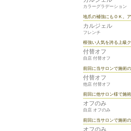
カラーグラデーション
​地爪の補強にもＯＫ。
カルジェル
フレンチ
​根強い人気を誇る上級
付替オフ
自店 付替オフ
​前回に当サロンで施術
付替オフ
他店 付替オフ
​前回に他サロン様で施
オフのみ
自店 オフのみ
​前回に当サロンで施術
オフのみ