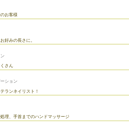
術のお客様
、お好みの長さに。
ョン
たくさん
デーション
ベテランネイリスト！
の処理、手首までのハンドマッサージ
ー