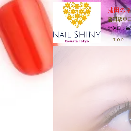
​蒲田の
蒲田駅東口
​定休日：
ＴＯＰ