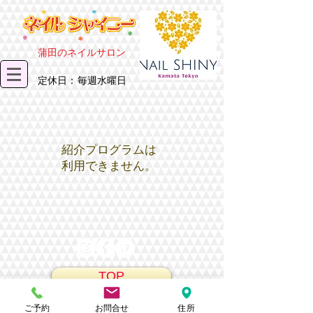
​蒲田のネイルサロン
​定休日：毎週水曜日
紹介プログラムは
利用できません。
TOP
© 1996 SHINY .INC of Bussiness
ご予約
お問合せ
住所